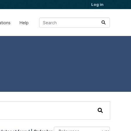
Log in
ations
Help