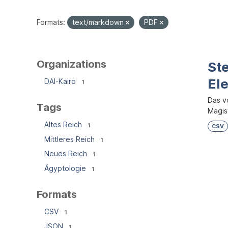
Formats:
text/markdown
PDF
Organizations
Ste
El
DAI-Kairo
1
Das v
Tags
Magist
Altes Reich
1
CSV
Mittleres Reich
1
Neues Reich
1
Ägyptologie
1
Formats
CSV
1
JSON
1