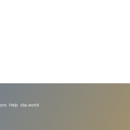
ions
Help
idai.world