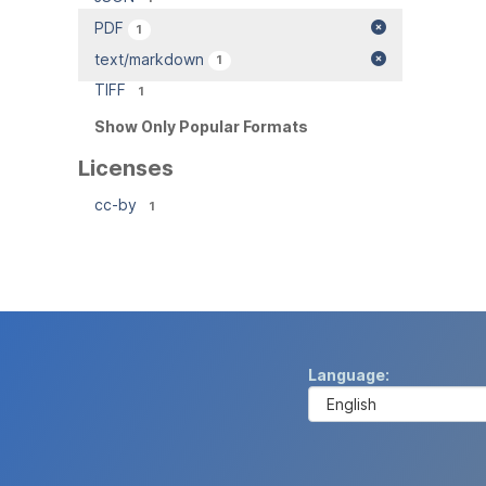
PDF
1
text/markdown
1
TIFF
1
Show Only Popular Formats
Licenses
cc-by
1
Language