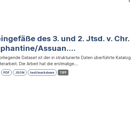
1
ingefäße des 3. und 2. Jtsd. v. Chr
ephantine/Assuan....
orliegende Dataset ist der in strukturierte Daten überführte Katalo
erarbeit. Die Arbeit hat die erstmalige...
PDF
JSON
text/markdown
TIFF