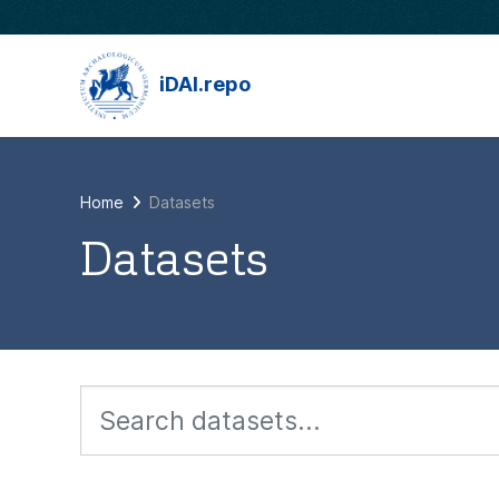
Skip to main content
iDAI.repo
Home
Datasets
Datasets