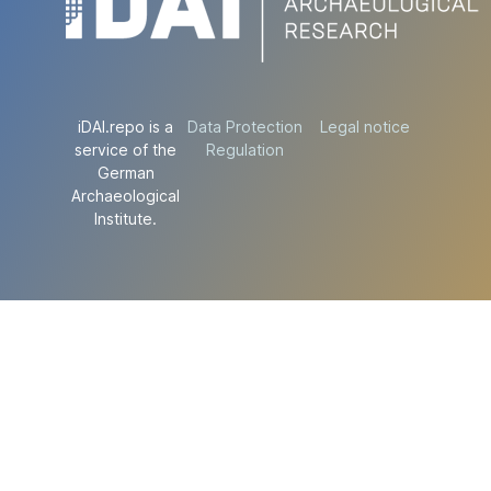
iDAI.repo is a
Data Protection
Legal notice
service of the
Regulation
German
Archaeological
Institute.