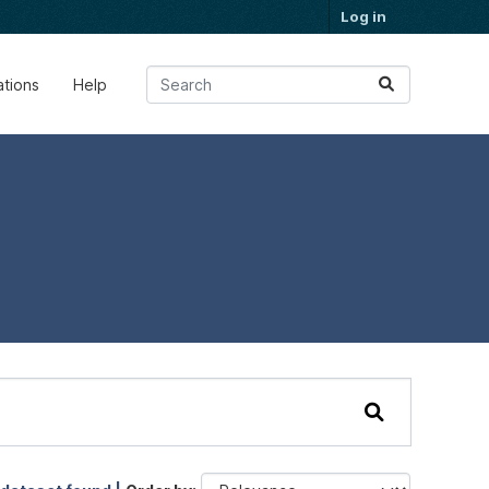
Log in
ations
Help