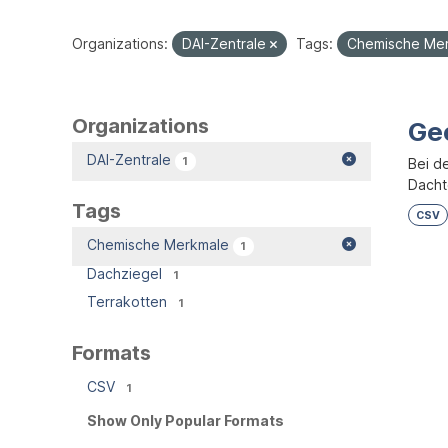
Organizations:
DAI-Zentrale
Tags:
Chemische Me
Organizations
Ge
DAI-Zentrale
1
Bei d
Dacht
Tags
CSV
Chemische Merkmale
1
Dachziegel
1
Terrakotten
1
Formats
CSV
1
Show Only Popular Formats