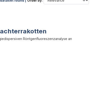
 dataset found |
Order by
achterrakotten
rgiedispersiven Röntgenfluoreszenzanalyse an