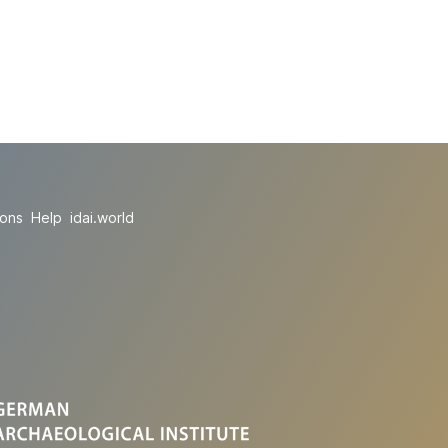
ions
Help
idai.world