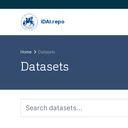
Skip to main content
iDAI.repo
Home
Datasets
Datasets