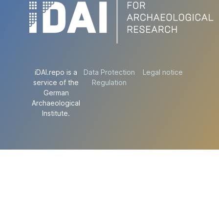
iDAI.repo is a
Data Protection
Legal notice
service of the
Regulation
German
Archaeological
Institute.