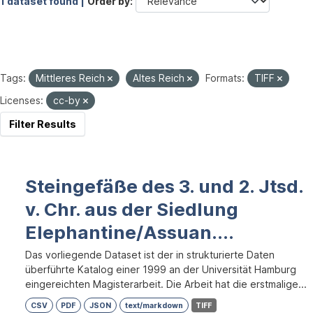
1 dataset found |
Order by
Tags:
Mittleres Reich
Altes Reich
Formats:
TIFF
Licenses:
cc-by
Filter Results
Steingefäße des 3. und 2. Jtsd.
v. Chr. aus der Siedlung
Elephantine/Assuan....
Das vorliegende Dataset ist der in strukturierte Daten
überführte Katalog einer 1999 an der Universität Hamburg
eingereichten Magisterarbeit. Die Arbeit hat die erstmalige...
CSV
PDF
JSON
text/markdown
TIFF