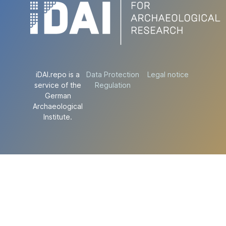
iDAI.repo is a
Data Protection
Legal notice
service of the
Regulation
German
Archaeological
Institute.